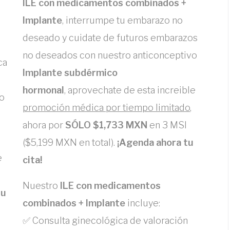
ILE con medicamentos combinados +
Implante
, interrumpe tu embarazo no
deseado y cuidate de futuros embarazos
no deseados con nuestro anticonceptivo
ca
Implante subdérmico
hormonal
, aprovechate de esta increible
o
promoción médica por tiempo limitado
,
ahora por
SÓLO $1,733 MXN
en 3 MSI
($5,199 MXN en total).
¡Agenda ahora tu
e
cita!
Nuestro
ILE con medicamentos
tu
combinados + Implante
incluye:
✅ Consulta ginecológica de valoración