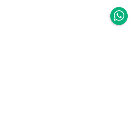
Centro Médico Mujer
Centro Médico Mujer Roma Sur
Avenida Baja California 111B. Roma Sur
Cuauhtémoc,
06760, CDMX, México
,
Centro Médico Mujer Roma Sur Tuxpan
Torre Médica, Tuxpan 8, piso 2, Roma Sur
Cuauhtémoc,
06760, CDMX, México
,
Teléfonos:
55 5564 2290
|
800 849 5214
WhatsApp:
55 3970 6530
Horarios
Lunes a viernes de 8am a 8pm