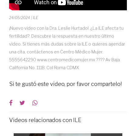
24/05/2024
| ILE
¡Nuevo video con la Dra. Leslie Hurtado!. ¿La ILE afecta tu
fertilidad?. Descubre la respuesta en nuestro último
video. Si tienes más dudas sobre la ILE o quieres agendar
una cita, contáctenos en Centro Médico Mujer.
5555642290 www.centromedicomujer.mx ???? Av Baja
California No. 111B. Col Roma CDMX
Si te gustó este video, por favor compartelo!
Videos relacionados con ILE