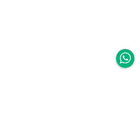
Centro Médico Mujer
Centro Médico Mujer Roma Sur
Avenida Baja California 111B. Roma Sur
Cuauhtémoc,
06760, CDMX, México
,
Centro Médico Mujer Roma Sur Tuxpan
Torre Médica, Tuxpan 8, piso 2, Roma Sur
Cuauhtémoc,