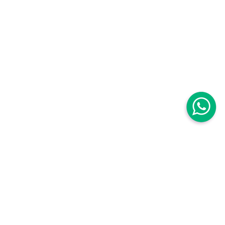
Centro Médico Mujer
Centro Médico Mujer Roma Sur
Avenida Baja California 111B. Roma Sur
Cuauhtémoc,
06760, CDMX, México
,
Centro Médico Mujer Roma Sur Tuxpan