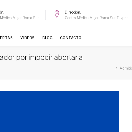
ón
Dirección
 Médico Mujer Roma Sur
Centro Médico Mujer Roma Sur Tuxpan
FERTAS
VIDEOS
BLOG
CONTACTO
dor por impedir abortar a
Admitid