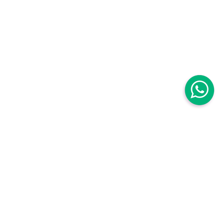
Centro Médico Mujer
Centro Médico Mujer Roma Sur
Avenida Baja California 111B. Roma Sur
Cuauhtémoc,
06760, CDMX, México
,
Centro Médico Mujer Roma Sur Tuxpan
Torre Médica, Tuxpan 8, piso 2, Roma Sur
Cuauhtémoc,