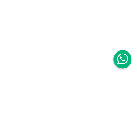
Centro Médico Mujer
Centro Médico Mujer Roma Sur
Avenida Baja California 111B. Roma Sur
Cuauhtémoc,
06760, CDMX, México
,
Centro Médico Mujer Roma Sur Tuxpan
Torre Médica, Tuxpan 8, piso 2, Roma Sur
Cuauhtémoc,