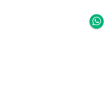
Centro Médico Mujer
Centro Médico Mujer Roma Sur
Avenida Baja California 111B. Roma Sur
Cuauhtémoc,
06760, CDMX, México
,
Centro Médico Mujer Roma Sur Tuxpan
Torre Médica, Tuxpan 8, piso 2, Roma Sur
Cuauhtémoc,
06760, CDMX, México
,
Teléfonos:
55 5564 2290
|
800 849 5214
WhatsApp:
55 3970 6530