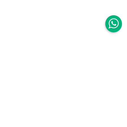
Centro Médico Mujer
Centro Médico Mujer Roma Sur
Avenida Baja California 111B. Roma Sur
Cuauhtémoc,
06760, CDMX, México
,
Centro Médico Mujer Roma Sur Tuxpan
Torre Médica, Tuxpan 8, piso 2, Roma Sur
Cuauhtémoc,
06760, CDMX, México
,
Teléfonos:
55 5564 2290
|
800 849 5214
WhatsApp:
55 3970 6530
Horarios