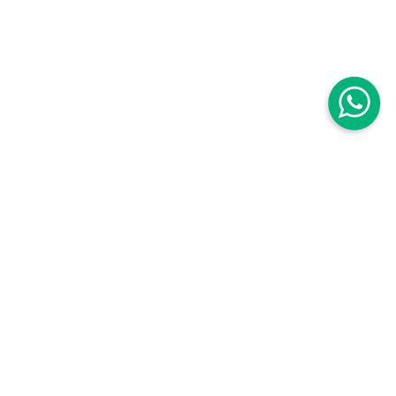
Centro Médico Mujer
Centro Médico Mujer Roma Sur
Avenida Baja California 111B. Roma Sur
Cuauhtémoc,
06760, CDMX, México
,
Centro Médico Mujer Roma Sur Tuxpan
Torre Médica, Tuxpan 8, piso 2, Roma Sur
Cuauhtémoc,
06760, CDMX, México
,
Teléfonos:
55 5564 2290
|
800 849 5214
WhatsApp:
55 3970 6530