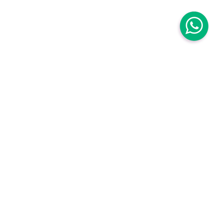
Centro Médico Mujer
Centro Médico Mujer Roma Sur
Avenida Baja California 111B. Roma Sur
Cuauhtémoc,
06760, CDMX, México
,
Centro Médico Mujer Roma Sur Tuxpan
Torre Médica, Tuxpan 8, piso 2, Roma Sur
Cuauhtémoc,
06760, CDMX, México
,
Teléfonos:
55 5564 2290
|
800 849 5214
WhatsApp:
55 3970 6530
Horarios
Lunes a viernes de 8am a 8pm