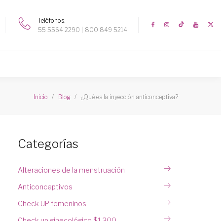
Teléfonos
55 5564 2290
800 849 5214
¿Qué es la inyección anticonceptiva?
Inicio
Blog
Categorías
Alteraciones de la menstruación
Anticonceptivos
Check UP femeninos
Check up ginecológico $1,300