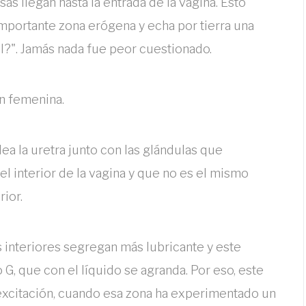
s llegan hasta la entrada de la vagina. Esto
importante zona erógena y echa por tierra una
al?". Jamás nada fue peor cuestionado.
ón femenina.
ea la uretra junto con las glándulas que
el interior de la vagina y que no es el mismo
rior.
s interiores segregan más lubricante y este
G, que con el líquido se agranda. Por eso, este
excitación, cuando esa zona ha experimentado un